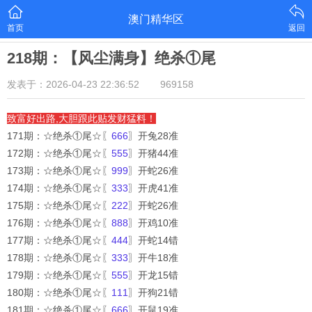
澳门精华区
首页
返回
218期：【风尘满身】绝杀①尾
发表于：2026-04-23 22:36:52
969158
致富好出路,大胆跟此贴发财猛料！
171期：☆绝杀①尾☆〖
666
〗开兔28准
172期：☆绝杀①尾☆〖
555
〗开猪44准
173期：☆绝杀①尾☆〖
999
〗开蛇26准
174期：☆绝杀①尾☆〖
333
〗开虎41准
175期：☆绝杀①尾☆〖
222
〗开蛇26准
176期：☆绝杀①尾☆〖
888
〗开鸡10准
177期：☆绝杀①尾☆〖
444
〗开蛇14错
178期：☆绝杀①尾☆〖
333
〗开牛18准
179期：☆绝杀①尾☆〖
555
〗开龙15错
180期：☆绝杀①尾☆〖
111
〗开狗21错
181期：☆绝杀①尾☆〖
666
〗开鼠19准