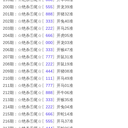
200期：☆绝杀①尾☆〖
555
〗开龙39准
201期：☆绝杀①尾☆〖
888
〗开猪32准
202期：☆绝杀①尾☆〖
333
〗开兔40准
203期：☆绝杀①尾☆〖
222
〗开马25准
204期：☆绝杀①尾☆〖
666
〗开虎05准
205期：☆绝杀①尾☆〖
000
〗开龙03准
206期：☆绝杀①尾☆〖
333
〗开猴47准
207期：☆绝杀①尾☆〖
777
〗开鼠31准
208期：☆绝杀①尾☆〖
222
〗开鼠19准
209期：☆绝杀①尾☆〖
444
〗开猪08准
210期：☆绝杀①尾☆〖
111
〗开马49准
211期：☆绝杀①尾☆〖
777
〗开马01准
212期：☆绝杀①尾☆〖
888
〗开牛06准
213期：☆绝杀①尾☆〖
333
〗开猴35准
214期：☆绝杀①尾☆〖
222
〗开兔04准
215期：☆绝杀①尾☆〖
666
〗开蛇14准
216期：☆绝杀①尾☆〖
555
〗开马37准