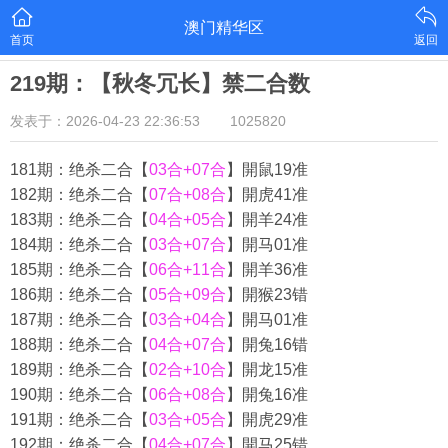
澳门精华区
首页
返回
219期：【秋冬冗长】禁二合数
发表于：2026-04-23 22:36:53
1025820
181期：绝杀二合【
03合+07合
】開鼠19准
182期：绝杀二合【
07合+08合
】開虎41准
183期：绝杀二合【
04合+05合
】開羊24准
184期：绝杀二合【
03合+07合
】開马01准
185期：绝杀二合【
06合+11合
】開羊36准
186期：绝杀二合【
05合+09合
】開猴23错
187期：绝杀二合【
03合+04合
】開马01准
188期：绝杀二合【
04合+07合
】開兔16错
189期：绝杀二合【
02合+10合
】開龙15准
190期：绝杀二合【
06合+08合
】開兔16准
191期：绝杀二合【
03合+05合
】開虎29准
192期：绝杀二合【
04合+07合
】開马25错