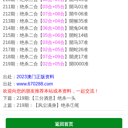
211期：绝杀二合【
03合+05合
】開马01准
212期：绝杀二合【
07合+08合
】開牛06准
213期：绝杀二合【
02合+04合
】開猴35准
214期：绝杀二合【
06合+08合
】開兔04准
215期：绝杀二合【
05合+06合
】開蛇14错
216期：绝杀二合【
03合+04合
】開马37准
217期：绝杀二合【
02合+05合
】開蛇26准
218期：绝杀二合【
07合+09合
】開虎17准
219期：绝杀二合【
02合+05合
】開0000准
出处：
2023澳门正版资料
出处：
www.670288.com
欢迎向您的朋友推荐本站或本资料，一起交流！
下篇：219期:【三分酒意】绝杀一头
上篇：219期：【风尘满身】绝杀①尾
返回首页