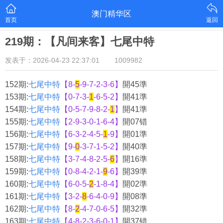
澳门精华区
首页
返回
219期：【凡间来客】七尾中特
发表于：2026-04-23 22:37:01
1009982
152期:
七尾中特
【8-
5
-9-7-2-3-6】
開45準
153期:
七尾中特
【0-7-3-
1
-6-5-2】
開41準
154期:
七尾中特
【0-5-7-9-8-2-
1
】
開41準
155期:
七尾中特
【2-9-3-0-1-6-4】
開07错
156期:
七尾中特
【6-3-2-
4
-5-
1
-9】
開01準
157期:
七尾中特
【9-
0
-3-7-1-5-2】
開40準
158期:
七尾中特
【3-7-4-8-2-5-
6
】
開16準
159期:
七尾中特
【0-8-4-2-1-
9
-6】
開39準
160期:
七尾中特
【6-0-5-
2
-1-8-4】
開02準
161期:
七尾中特
【3-2-
8
-6-4-0-9】
開08準
162期:
七尾中特
【8-
2
-4-7-0-6-5】
開32準
163期:
七尾中特
【4-8-2-3-6-0-1】
開37错