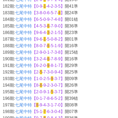
182期:
七尾中特
【0-9-
1
-4-2-3-5】
開41準
183期:
七尾中特
【3-8-0-6-5-7-
4
】
開24準
184期:
七尾中特
【6-5-0-9-7-4-8】
開01错
185期:
七尾中特
【4-5-3-
6
-7-9-0】
開36準
186期:
七尾中特
【9-6-4-
3
-2-1-5】
開23準
187期:
七尾中特
【9-6-
1
-5-0-8-2】
開01準
188期:
七尾中特
【8-0-7-
6
-5-1-9】
開16準
189期:
七尾中特
【2-9-0-1-7-3-8】
開15错
190期:
七尾中特
【3-2-4-
6
-7-8-9】
開16準
191期:
七尾中特
【6-2-0-
9
-8-1-7】
開29準
192期:
七尾中特
【2-
5
-7-3-0-9-4】
開25準
193期:
七尾中特
【1-0-2-5-
9
-3-7】
開09準
194期:
七尾中特
【8-
6
-9-2-3-0-7】
開26準
195期:
七尾中特
【2-0-9-1-
5
-3-7】
開25準
196期:
七尾中特
【0-1-7-8-6-5-2】
開39错
197期:
七尾中特
【
8
-9-4-3-1-7-0】
開08準
198期:
七尾中特
【5-1-
7
-6-3-0-4】
開07準