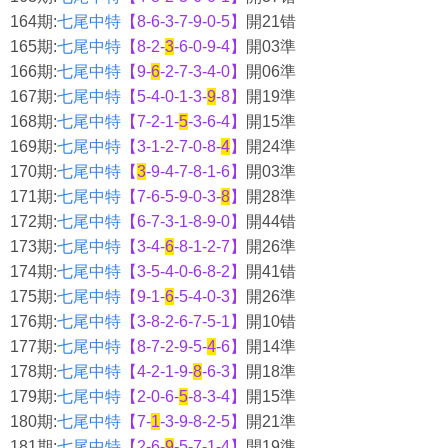
164期:
七尾中特
【8-6-3-7-9-0-5】
開21错
165期:
七尾中特
【8-2-
3
-6-0-9-4】
開03準
166期:
七尾中特
【9-
6
-2-7-3-4-0】
開06準
167期:
七尾中特
【5-4-0-1-3-
9
-8】
開19準
168期:
七尾中特
【
7-2-
1
-
5
-3-6-4
】
開15準
169期:
七尾中特
【3-1-2-7-0-8-
4
】
開24準
170期:
七尾中特
【
3
-9-4-7-8-1-6】
開03準
171期:
七尾中特
【7-6-5-9-0-3-
8
】
開28準
172期:
七尾中特
【6-7-3-1-8-9-0】
開44错
173期:
七尾中特
【3-4-
6
-8-1-2-7】
開26準
174期:
七尾中特
【3-5-4-0-6-8-2】
開41错
175期:
七尾中特
【9-1-
6
-5-4-0-3】
開26準
176期:
七尾中特
【3-8-2-6-7-5-1】
開10错
177期:
七尾中特
【8-7-2-9-5-
4
-6】
開14準
178期:
七尾中特
【4-2-1-9-
8
-6-3】
開18準
179期:
七尾中特
【2-0-6-
5
-8-3-4】
開15準
180期:
七尾中特
【7-
1
-3-9-8-2-5】
開21準
181期:
七尾中特
【2-6-
9
-5-7-1-4】
開19準