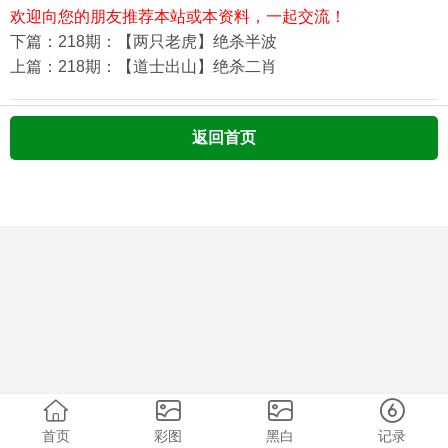
欢迎向您的朋友推荐本站或本资料，一起交流！
下篇：218期：【两只老虎】绝杀半波
上篇：218期：【道士出山】绝杀二肖
返回首页
首页
彩图
黑白
记录