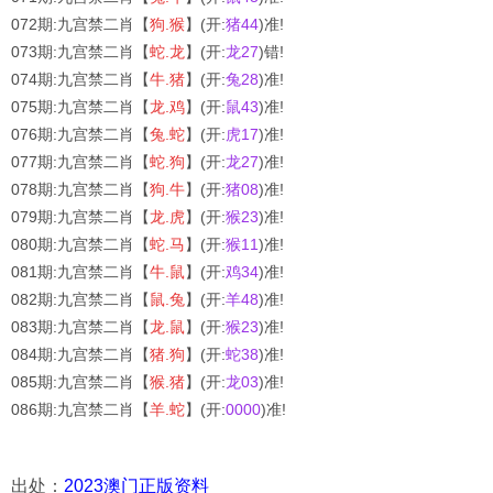
072期:九宫禁二肖【
狗.猴
】(开:
猪44
)准!
073期:九宫禁二肖【
蛇.龙
】(开:
龙27
)错!
074期:九宫禁二肖【
牛.猪
】(开:
兔28
)准!
075期:九宫禁二肖【
龙.鸡
】(开:
鼠43
)准!
076期:九宫禁二肖【
兔.蛇
】(开:
虎17
)准!
077期:九宫禁二肖【
蛇.狗
】(开:
龙27
)准!
078期:九宫禁二肖【
狗.牛
】(开:
猪08
)准!
079期:九宫禁二肖【
龙.虎
】(开:
猴23
)准!
080期:九宫禁二肖【
蛇.马
】(开:
猴11
)准!
081期:九宫禁二肖【
牛.鼠
】(开:
鸡34
)准!
082期:九宫禁二肖【
鼠.兔
】(开:
羊48
)准!
083期:九宫禁二肖【
龙.鼠
】(开:
猴23
)准!
084期:九宫禁二肖【
猪.狗
】(开:
蛇38
)准!
085期:九宫禁二肖【
猴.猪
】(开:
龙03
)准!
086期:九宫禁二肖【
羊.蛇
】(开:
0000
)准!
出处：
2023澳门正版资料