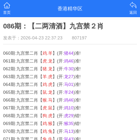
香港精华区
首页
返回
086期：【二两清酒】九宫禁２肖
发表于：2026-04-23 22:37:23
807197
060期:九宫禁二肖【
鸡.羊
】(开:
猪44
)准!
061期:九宫禁二肖【
虎.龙
】(开:
鸡46
)准!
062期:九宫禁二肖【
猪.龙
】(开:
牛30
)准!
063期:九宫禁二肖【
羊.虎
】(开:
龙27
)准!
064期:九宫禁二肖【
鸡.虎
】(开:
马01
)准!
065期:九宫禁二肖【
鼠.龙
】(开:
羊24
)准!
066期:九宫禁二肖【
猴.马
】(开:
鸡46
)准!
067期:九宫禁二肖【
虎.鼠
】(开:
鸡10
)准!
068期:九宫禁二肖【
狗.虎
】(开:
虎29
)错!
069期:九宫禁二肖【
鸡.猴
】(开:
猴35
)错!
070期:九宫禁二肖【
鸡.兔
】(开:
马13
)准!
071期:九宫禁二肖【
兔.牛
】(开:
鼠43
)准!