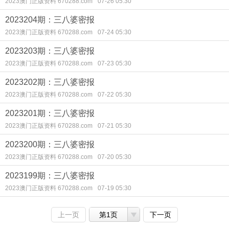
2023澳门正版资料 670288.com
07-26 05:30
2023204期：三八婆密报
2023澳门正版资料 670288.com
07-24 05:30
2023203期：三八婆密报
2023澳门正版资料 670288.com
07-23 05:30
2023202期：三八婆密报
2023澳门正版资料 670288.com
07-22 05:30
2023201期：三八婆密报
2023澳门正版资料 670288.com
07-21 05:30
2023200期：三八婆密报
2023澳门正版资料 670288.com
07-20 05:30
2023199期：三八婆密报
2023澳门正版资料 670288.com
07-19 05:30
上一页
第1页
下一页