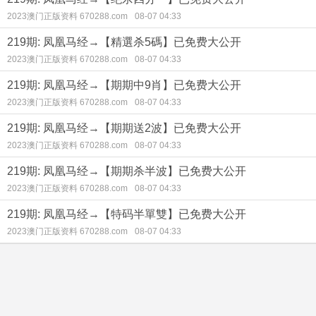
2023澳门正版资料 670288.com
08-07 04:33
219期: 凤凰马经→【精選杀5碼】已免费大公开
2023澳门正版资料 670288.com
08-07 04:33
219期: 凤凰马经→【期期中9肖】已免费大公开
2023澳门正版资料 670288.com
08-07 04:33
219期: 凤凰马经→【期期送2波】已免费大公开
2023澳门正版资料 670288.com
08-07 04:33
219期: 凤凰马经→【期期杀半波】已免费大公开
2023澳门正版资料 670288.com
08-07 04:33
219期: 凤凰马经→【特码半單雙】已免费大公开
2023澳门正版资料 670288.com
08-07 04:33