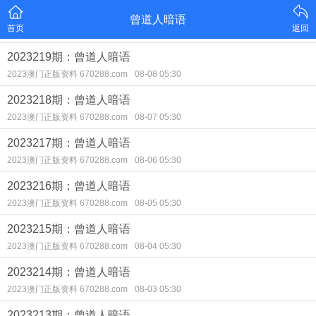
曾道人暗语
首页
返回
2023219期：曾道人暗语
2023澳门正版资料 670288.com
08-08 05:30
2023218期：曾道人暗语
2023澳门正版资料 670288.com
08-07 05:30
2023217期：曾道人暗语
2023澳门正版资料 670288.com
08-06 05:30
2023216期：曾道人暗语
2023澳门正版资料 670288.com
08-05 05:30
2023215期：曾道人暗语
2023澳门正版资料 670288.com
08-04 05:30
2023214期：曾道人暗语
2023澳门正版资料 670288.com
08-03 05:30
2023213期：曾道人暗语