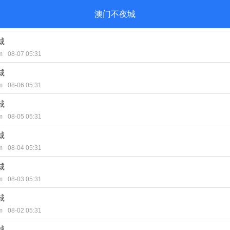
澳门不夜城
城
m
08-07 05:31
城
m
08-06 05:31
城
m
08-05 05:31
城
m
08-04 05:31
城
m
08-03 05:31
城
m
08-02 05:31
城