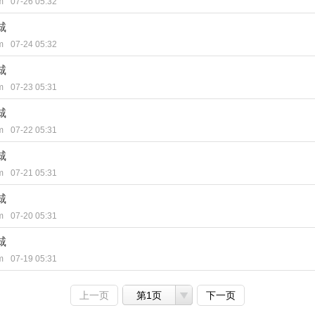
m
07-26 05:32
城
m
07-24 05:32
城
m
07-23 05:31
城
m
07-22 05:31
城
m
07-21 05:31
城
m
07-20 05:31
城
m
07-19 05:31
上一页
第1页
下一页