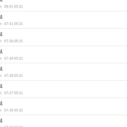
m
08-01 05:31
城
m
07-31 05:31
城
m
07-30 05:31
城
m
07-29 05:31
城
m
07-28 05:31
城
m
07-27 05:31
城
m
07-26 05:32
城