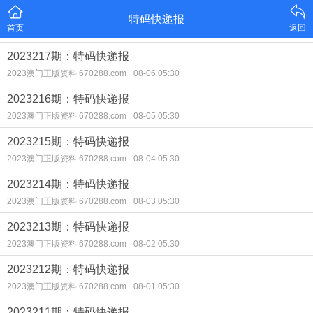
特码快递报
首页
返回
2023217期：特码快递报
2023澳门正版资料 670288.com
08-06 05:30
2023216期：特码快递报
2023澳门正版资料 670288.com
08-05 05:30
2023215期：特码快递报
2023澳门正版资料 670288.com
08-04 05:30
2023214期：特码快递报
2023澳门正版资料 670288.com
08-03 05:30
2023213期：特码快递报
2023澳门正版资料 670288.com
08-02 05:30
2023212期：特码快递报
2023澳门正版资料 670288.com
08-01 05:30
2023211期：特码快递报