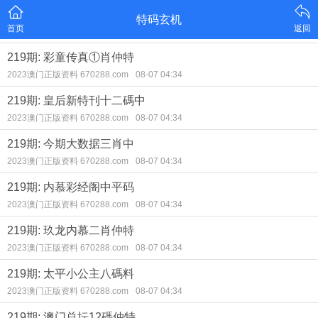
特码玄机
首页
返回
219期: 彩童传真①肖仲特
2023澳门正版资料 670288.com
08-07 04:34
219期: 皇后新特刊十二碼中
2023澳门正版资料 670288.com
08-07 04:34
219期: 今期大数据三肖中
2023澳门正版资料 670288.com
08-07 04:34
219期: 内慕彩经阁中平码
2023澳门正版资料 670288.com
08-07 04:34
219期: 玖龙内慕二肖仲特
2023澳门正版资料 670288.com
08-07 04:34
219期: 太平小公主八碼料
2023澳门正版资料 670288.com
08-07 04:34
219期: 澳门总坛12碼仲特