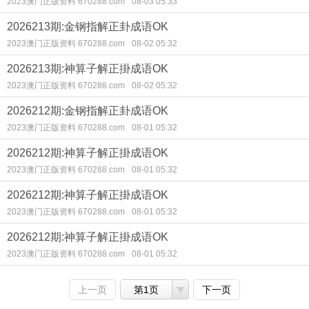
2023澳门正版资料 670288.com
08-03 05:33
2026213期:金钢指解正卦成语OK
2023澳门正版资料 670288.com
08-02 05:32
2026213期:神算子解正掛成语OK
2023澳门正版资料 670288.com
08-02 05:32
2026212期:金钢指解正卦成语OK
2023澳门正版资料 670288.com
08-01 05:32
2026212期:神算子解正掛成语OK
2023澳门正版资料 670288.com
08-01 05:32
2026212期:神算子解正掛成语OK
2023澳门正版资料 670288.com
08-01 05:32
2026212期:神算子解正掛成语OK
2023澳门正版资料 670288.com
08-01 05:32
上一页
第1页
下一页